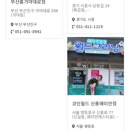
부산홈가야대로점
경기 시흥시 남왕길 24
(목감동,
부산 부산진구 가야대로 566
다인로얄팰리스3차)
(가야동)
경기도 시흥
부산 부산진구
031-411-1219
051-891-8941
코인월드 신풍래미안점
서울 영등포구 신풍로 77
(신길동, 래미안에스티움)
B동 107호
서울 영등포