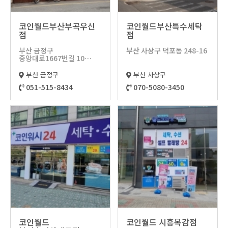
코인월드부산부곡우신
코인월드부산특수세탁
점
점
부산 금정구
부산 사상구 덕포동 248-16
중앙대로1667번길 10
(부곡동, 우신뉴타운아파트)
부산 금정구
부산 사상구
051-515-8434
070-5080-3450
코인월드
코인월드 시흥목감점