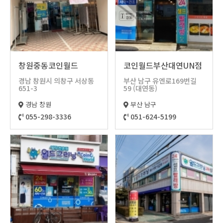
창원중동코인월드
코인월드부산대연UN점
경남 창원시 의창구 서상동
부산 남구 유엔로169번길
651-3
59 (대연동)
경남 창원
부산 남구
055-298-3336
051-624-5199