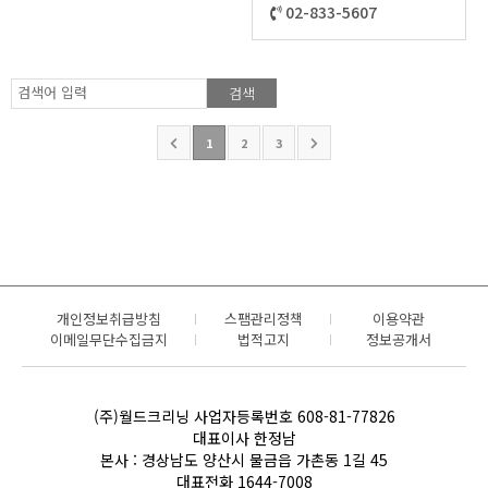
02-833-5607
검색어 입력
1
2
3
개인정보취급방침
스팸관리정책
이용약관
이메일무단수집금지
법적고지
정보공개서
(주)월드크리닝 사업자등록번호 608-81-77826
대표이사 한정남
본사 : 경상남도 양산시 물금읍 가촌동 1길 45
대표전화 1644-7008