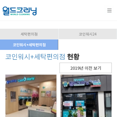
세탁편의점
코인워시24
코인워시+세탁편의점
세탁
창업
월드
이용
코인워시+세탁편의점
현황
2019년 이전 보기
서비
안내
크리
안내
스
창업모
닝
이용시
델
간안내
세탁서
소식
경쟁력
매장찾
비스