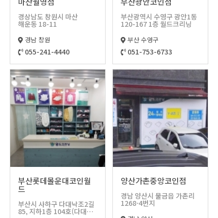
마산월영점
부산광안코인점
고객의
인증현
경상남도 창원시 마산
부산광역시 수영구 광안1동
해운동 18-11
120-167 1층 월드크리닝
소리
황
경남 창원
부산 수영구
오시는
055-241-4440
051-753-6733
길
부산롯데몰운대코인월
양산가촌중앙코인점
드
경남 양산시 물금읍 가촌리
1268-4번지
부산시 사하구 다대낙조2길
85, 지하1층 104호(다대동,