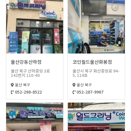
울산강동산하점
코인월드울산화봉점
울산 북구 산하중앙 3로
울산시 북구 화산중앙로 94-
142번지 110-40
5, 114호
울산 북구
울산 북구
052-298-8522
052-287-9967