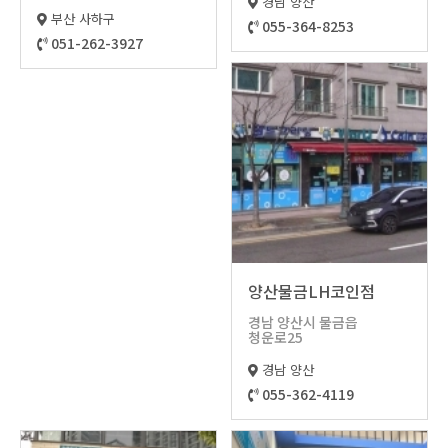
케이프포인트)
경남 양산
부산 사하구
055-364-8253
051-262-3927
양산물금LH코인점
경남 양산시 물금읍
청운로25
경남 양산
055-362-4119