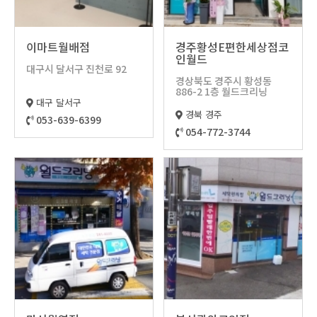
가맹현
기
월드스
세탁시
황
신규오
이마트월배점
경주황성E편한세상점코
토리
스템
지사현
픈매장
인월드
대구시 달서구 진천로 92
이벤트
황
경상북도 경주시 황성동
고객
회사
886-2 1층 월드크리닝
보도자
창업상
대구 달서구
경북 경주
053-639-6399
료
담
054-772-3744
센터
소개
광고현
황
크레임
CEO
월드크
처리절
인사말
리닝사
차
회사비
보
자주하
전
는
회사연
질문
혁