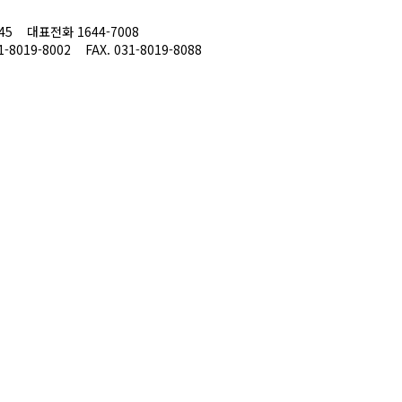
45
대표전화 1644-7008
1-8019-8002
FAX. 031-8019-8088
소개
인사말
전
혁
황
 길