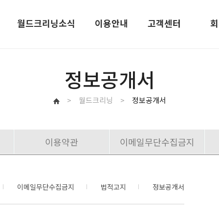
월드크리닝소식
이용안내
고객센터
회
정보공개서
안내
월드크리닝 소식
>
월드크리닝
>
정보공개서
델
월드스토리
이용약관
이메일무단수집금지
이벤트
황
보도자료
황
광고현황
이메일무단수집금지
법적고지
정보공개서
담
월드크리닝사보