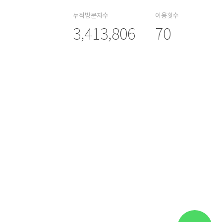
누적방문자수
이용횟수
3,413,806
70