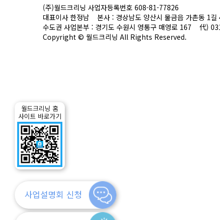
(주)월드크리닝 사업자등록번호 608-81-77826
대표이사 한정남
본사 : 경상남도 양산시 물금읍 가촌동 1길 
수도권 사업본부 : 경기도 수원시 영통구 매영로 167
代) 03
Copyright © 월드크리닝 All Rights Reserved.
고객센터
회사
크레임 처리절차
CEO
월드크리닝 홈
자주하는 질문
회사비
사이트 바로가기
고객의 소리
회사연
인증현
오시는
사업설명회 신청