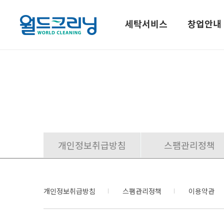
세탁서비스
창업안내
세탁서비스
창업
세탁서비스
창업모
개인정보취급방침
스팸관리정책
세탁시스템
경쟁력
가맹현
지사현
개인정보취급방침
스팸관리정책
이용약관
창업상