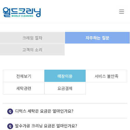
크레임 절차
자주하는 질문
고객의 소리
세탁
창업
월드
이용
전체보기
매장이용
서비스 불만족
서비
안내
크리
안내
세탁관련
요금결제
스
창업모
닝
이용시
델
간안내
디럭스 세탁은 요금은 얼마인가요?
세탁서
소식
경쟁력
매장찾
발수가공 크리닝 요금은 얼마인가요?
비스