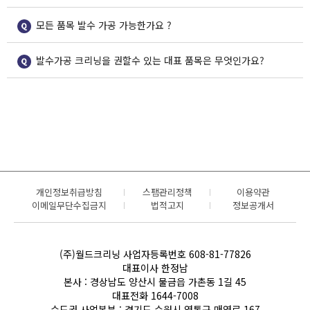
가맹현
기
월드스
세탁시
황
신규오
모든 품목 발수 가공 가능한가요 ?
토리
스템
지사현
픈매장
발수가공 크리닝을 권할수 있는 대표 품목은 무엇인가요?
이벤트
황
고객
회사
보도자
창업상
료
담
센터
소개
광고현
황
크레임
CEO
개인정보취급방침
스팸관리정책
이용약관
월드크
처리절
인사말
이메일무단수집금지
법적고지
정보공개서
리닝사
차
회사비
보
(주)월드크리닝 사업자등록번호 608-81-77826
자주하
전
대표이사 한정남
는
회사연
본사 : 경상남도 양산시 물금읍 가촌동 1길 45
대표전화 1644-7008
질문
혁
수도권 사업본부 : 경기도 수원시 영통구 매영로 167