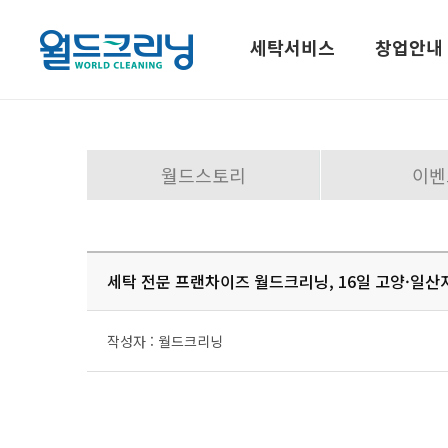
세탁서비스
창업안내
월드스토리
이벤
세탁서비스
창업
세탁서비스
창업모
세탁 전문 프랜차이즈 월드크리닝, 16일 고양·일
세탁시스템
경쟁력
가맹현
작성자 : 월드크리닝
지사현
창업상