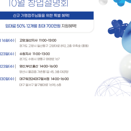
소개
인사말
전
혁
황
 길