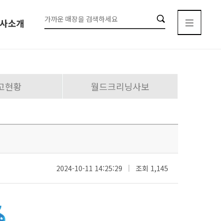
사소개
고현황
월드크리닝사보
이용안내
이용시간안내
매장찾기
신규오픈매장
2024-10-11 14:25:29
|
조회
1,145