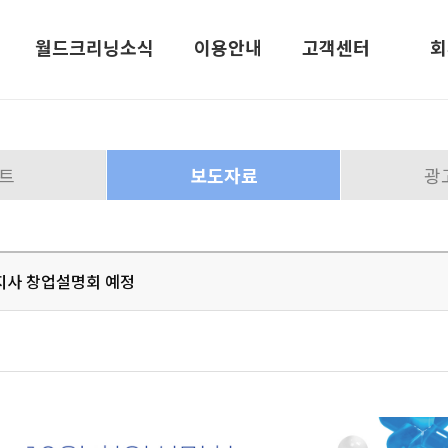
월드크리닝소식
이용안내
고객센터
회
트
보도자료
광
안내
월드크리닝 소식
델
월드스토리
산지사 창업설명회 예정
이벤트
황
보도자료
황
광고현황
담
월드크리닝사보